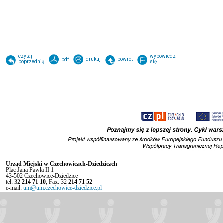
czytaj
wypowiedz
drukuj
powrót
pdf
poprzednią
się
Urząd Miejski w Czechowicach-Dziedzicach
Plac Jana Pawła II 1
43-502 Czechowice-Dziedzice
tel: 32
214 71 10
, Fax: 32
214 71 52
e-mail:
um@um.czechowice-dziedzice.pl